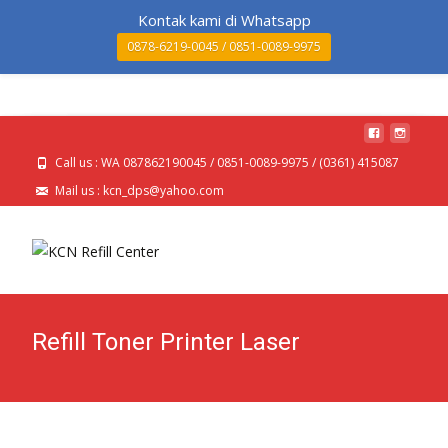
MENU
Kontak kami di Whatsapp
0878-6219-0045 / 0851-0089-9975
Call us : WA 087862190045 / 0851-0089-9975 / (0361) 415087
Mail us : kcn_dps@yahoo.com
Refill Toner Printer Laser